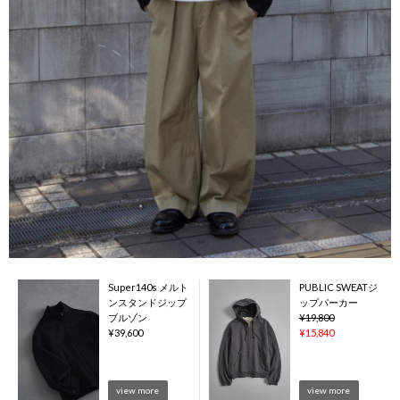
Super140s メルト
PUBLIC SWEATジ
ンスタンドジップ
ップパーカー
ブルゾン
¥
19,800
¥
39,600
¥
15,840
view more
view more