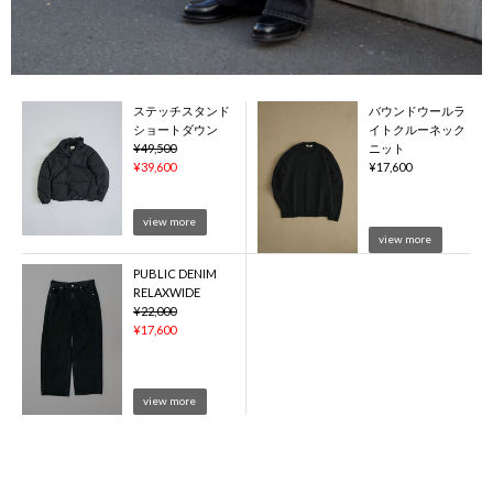
ステッチスタンド
バウンドウールラ
ショートダウン
イトクルーネック
¥
49,500
ニット
¥
39,600
¥
17,600
view more
view more
PUBLIC DENIM
RELAXWIDE
¥
22,000
¥
17,600
view more