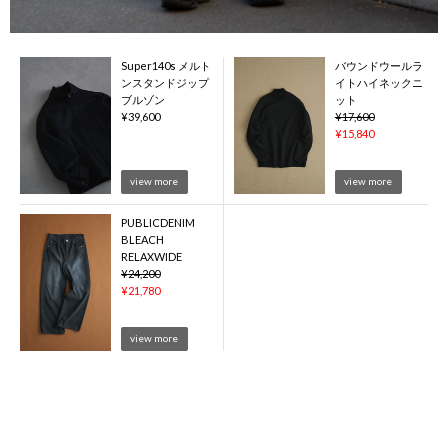
Super140s メルト
バウンドウールラ
ンスタンドジップ
イトハイネックニ
ブルゾン
ット
¥
39,600
¥
17,600
¥
15,840
view more
view more
PUBLICDENIM
BLEACH
RELAXWIDE
¥
24,200
¥
21,780
view more