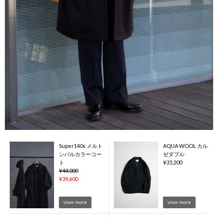
Super140s メルト
AQUA WOOL カル
ンバルカラーコー
ゼダブル
ト
¥
35,200
¥
44,000
¥
39,600
view more
view more