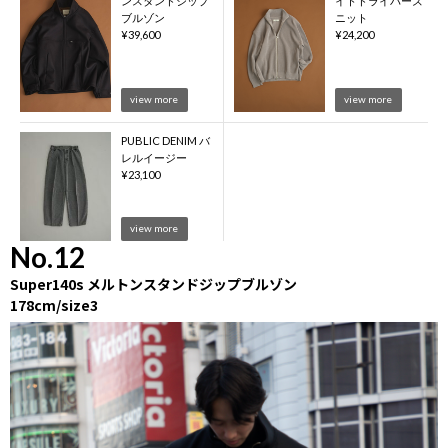
ンスタンドジップ
イトドライバーズ
ブルゾン
ニット
¥
39,600
¥
24,200
view more
view more
PUBLIC DENIM バ
レルイージー
¥
23,100
view more
No.12
Super140s メルトンスタンドジップブルゾン
178cm/size3