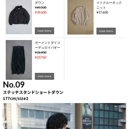
ダウン
イトクルーネック
¥
49,500
ニット
¥
39,600
¥
17,600
view more
view more
ガーメントダイコ
ーデュロイバギー
¥
26,400
¥
23,760
view more
No.09
ステッチスタンドショートダウン
177cm/size2