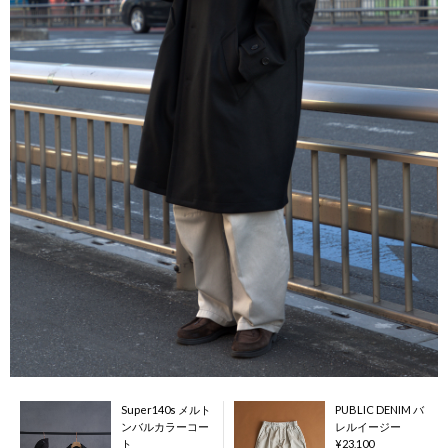
Super140s メルト
PUBLIC DENIM バ
ンバルカラーコー
レルイージー
ト
¥
23,100