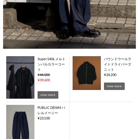
Super140s メルト
バウンドウールラ
ンバルカラーコー
イトドライバーズ
ト
ニット
¥
44,000
¥
24,200
¥
39,600
view more
view more
PUBLIC DENIM バ
レルイージー
¥
23,100