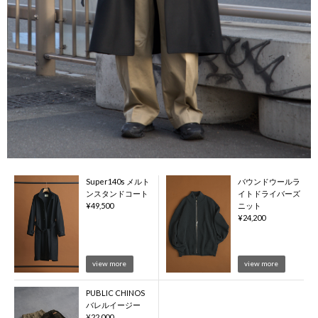
Super140s メルト
バウンドウールラ
ンスタンドコート
イトドライバーズ
¥
49,500
ニット
¥
24,200
view more
view more
PUBLIC CHINOS
バレルイージー
¥
22,000