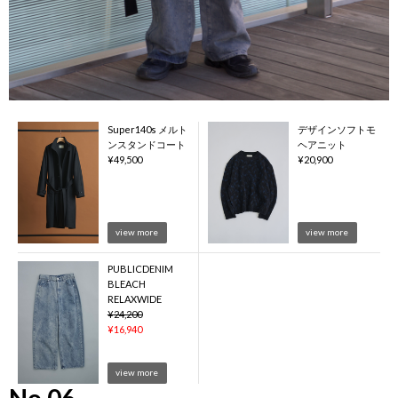
Super140s メルト
デザインソフトモ
ンスタンドコート
ヘアニット
¥
49,500
¥
20,900
view more
view more
PUBLICDENIM
BLEACH
RELAXWIDE
¥
24,200
¥
16,940
view more
No.06