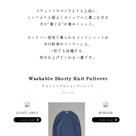
スウェットやロンTよりも上品に、
シャツよりも程よくカジュアルに着こなせる
今が"着どき"の春めくニット。
カットソー感覚で着られるコットンニットは
今の時季のインナーにも、
一枚でも活躍する、
気分を上げてくれる一着です。
Washable Shorty Knit Pullover
ウォッシャブルショーティニット
¥14,300
LIGHT GREY
BORDER
view item
view item